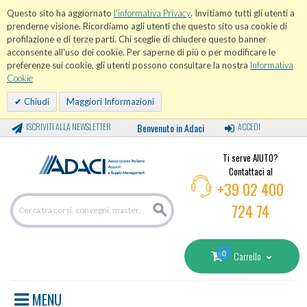
Questo sito ha aggiornato
l'informativa Privacy
. Invitiamo tutti gli utenti a
prenderne visione. Ricordiamo agli utenti che questo sito usa cookie di
profilazione e di terze parti. Chi sceglie di chiudere questo banner
acconsente all'uso dei cookie. Per saperne di più o per modificare le
preferenze sui cookie, gli utenti possono consultare la nostra
Informativa
Cookie
Chiudi
Maggiori Informazioni
ISCRIVITI ALLA NEWSLETTER
Benvenuto in Adaci
ACCEDI
Ti serve AIUTO?
Contattaci al
+39 02 400
724 74
0
Carrello
MENU