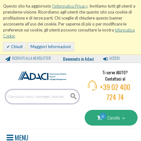
Questo sito ha aggiornato
l'informativa Privacy
. Invitiamo tutti gli utenti a
prenderne visione. Ricordiamo agli utenti che questo sito usa cookie di
profilazione e di terze parti. Chi sceglie di chiudere questo banner
acconsente all'uso dei cookie. Per saperne di più o per modificare le
preferenze sui cookie, gli utenti possono consultare la nostra
Informativa
Cookie
Chiudi
Maggiori Informazioni
ISCRIVITI ALLA NEWSLETTER
Benvenuto in Adaci
ACCEDI
Ti serve AIUTO?
Contattaci al
+39 02 400
724 74
0
Carrello
MENU