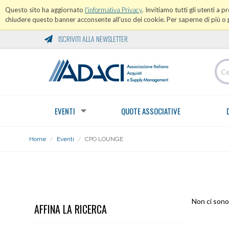
Questo sito ha aggiornato
l'informativa Privacy
. Invitiamo tutti gli utenti a 
chiudere questo banner acconsente all'uso dei cookie. Per saperne di più o p
ISCRIVITI ALLA NEWSLETTER
EVENTI
QUOTE ASSOCIATIVE
Home
/
Eventi
/
CPO LOUNGE
CPO LOUNGE
Non ci sono 
AFFINA LA RICERCA