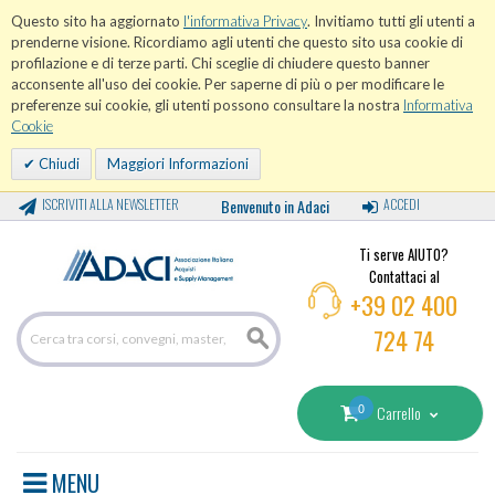
Questo sito ha aggiornato
l'informativa Privacy
. Invitiamo tutti gli utenti a
prenderne visione. Ricordiamo agli utenti che questo sito usa cookie di
profilazione e di terze parti. Chi sceglie di chiudere questo banner
acconsente all'uso dei cookie. Per saperne di più o per modificare le
preferenze sui cookie, gli utenti possono consultare la nostra
Informativa
Cookie
Chiudi
Maggiori Informazioni
ISCRIVITI ALLA NEWSLETTER
Benvenuto in Adaci
ACCEDI
Ti serve AIUTO?
Contattaci al
+39 02 400
724 74
0
Carrello
MENU