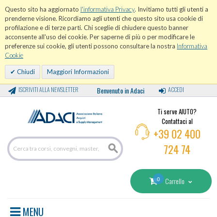
Questo sito ha aggiornato
l'informativa Privacy
. Invitiamo tutti gli utenti a
prenderne visione. Ricordiamo agli utenti che questo sito usa cookie di
profilazione e di terze parti. Chi sceglie di chiudere questo banner
acconsente all'uso dei cookie. Per saperne di più o per modificare le
preferenze sui cookie, gli utenti possono consultare la nostra
Informativa
Cookie
Chiudi
Maggiori Informazioni
ISCRIVITI ALLA NEWSLETTER
Benvenuto in Adaci
ACCEDI
Ti serve AIUTO?
Contattaci al
+39 02 400
724 74
0
Carrello
MENU