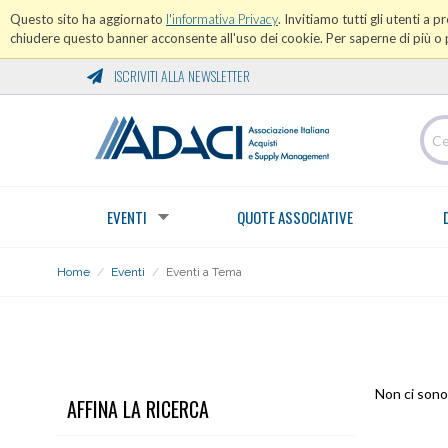
Questo sito ha aggiornato
l'informativa Privacy
. Invitiamo tutti gli utenti a 
chiudere questo banner acconsente all'uso dei cookie. Per saperne di più o p
ISCRIVITI ALLA NEWSLETTER
EVENTI
QUOTE ASSOCIATIVE
Home
/
Eventi
/
Eventi a Tema
EVENTI A TEMA
Non ci sono 
AFFINA LA RICERCA