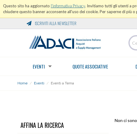
Questo sito ha aggiornato
l'informativa Privacy
. Invitiamo tutti gli utenti a 
chiudere questo banner acconsente all'uso dei cookie. Per saperne di più o p
ISCRIVITI ALLA NEWSLETTER
EVENTI
QUOTE ASSOCIATIVE
Home
/
Eventi
/
Eventi a Tema
EVENTI A TEMA
Non ci sono 
AFFINA LA RICERCA