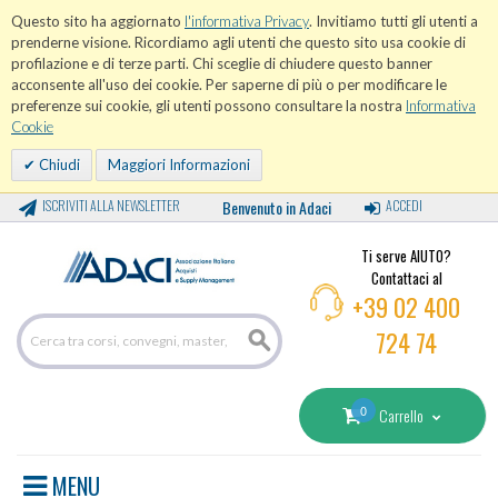
Questo sito ha aggiornato
l'informativa Privacy
. Invitiamo tutti gli utenti a
prenderne visione. Ricordiamo agli utenti che questo sito usa cookie di
profilazione e di terze parti. Chi sceglie di chiudere questo banner
acconsente all'uso dei cookie. Per saperne di più o per modificare le
preferenze sui cookie, gli utenti possono consultare la nostra
Informativa
Cookie
Chiudi
Maggiori Informazioni
ISCRIVITI ALLA NEWSLETTER
Benvenuto in Adaci
ACCEDI
Ti serve AIUTO?
Contattaci al
+39 02 400
724 74
0
Carrello
MENU