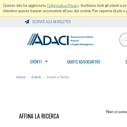
Questo sito ha aggiornato
l'informativa Privacy
. Invitiamo tutti gli utenti a 
chiudere questo banner acconsente all'uso dei cookie. Per saperne di più o p
ISCRIVITI ALLA NEWSLETTER
EVENTI
QUOTE ASSOCIATIVE
Home
/
Eventi
/
Eventi a Tema
EVENTI A TEMA
Non ci sono 
AFFINA LA RICERCA