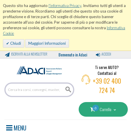
Questo sito ha aggiornato
l'informativa Privacy
. Invitiamo tutti gli utenti a
prenderne visione. Ricordiamo agli utenti che questo sito usa cookie di
profilazione e di terze parti. Chi sceglie di chiudere questo banner
acconsente all'uso dei cookie. Per saperne di più o per modificare le
preferenze sui cookie, gli utenti possono consultare la nostra
Informativa
Cookie
Chiudi
Maggiori Informazioni
ISCRIVITI ALLA NEWSLETTER
Benvenuto in Adaci
ACCEDI
Ti serve AIUTO?
Contattaci al
+39 02 400
724 74
0
Carrello
MENU