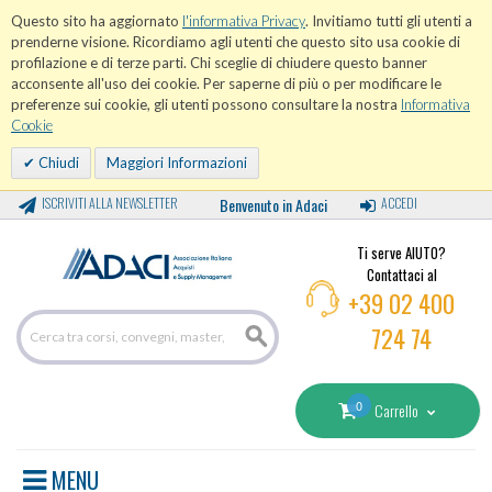
Questo sito ha aggiornato
l'informativa Privacy
. Invitiamo tutti gli utenti a
prenderne visione. Ricordiamo agli utenti che questo sito usa cookie di
profilazione e di terze parti. Chi sceglie di chiudere questo banner
acconsente all'uso dei cookie. Per saperne di più o per modificare le
preferenze sui cookie, gli utenti possono consultare la nostra
Informativa
Cookie
Chiudi
Maggiori Informazioni
ISCRIVITI ALLA NEWSLETTER
Benvenuto in Adaci
ACCEDI
Ti serve AIUTO?
Contattaci al
+39 02 400
724 74
0
Carrello
MENU