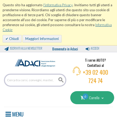
Questo sito ha aggiornato
l'informativa Privacy
. Invitiamo tutti gli utenti a
prenderne visione. Ricordiamo agli utenti che questo sito usa cookie di
profilazione e di terze parti. Chi sceglie di chiudere questo banner
acconsente all'uso dei cookie. Per saperne di più o per modificare le
preferenze sui cookie, gli utenti possono consultare la nostra
Informativa
Cookie
Chiudi
Maggiori Informazioni
ISCRIVITI ALLA NEWSLETTER
Benvenuto in Adaci
ACCEDI
Ti serve AIUTO?
Contattaci al
+39 02 400
724 74
0
Carrello
MENU