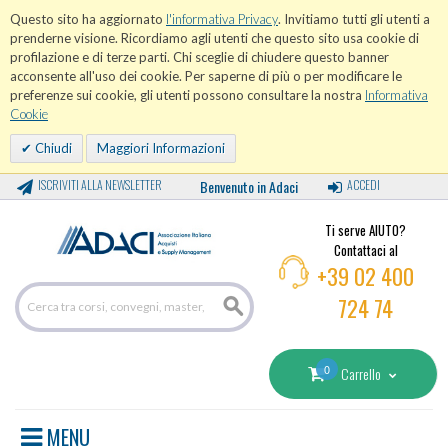
Questo sito ha aggiornato
l'informativa Privacy
. Invitiamo tutti gli utenti a
prenderne visione. Ricordiamo agli utenti che questo sito usa cookie di
profilazione e di terze parti. Chi sceglie di chiudere questo banner
acconsente all'uso dei cookie. Per saperne di più o per modificare le
preferenze sui cookie, gli utenti possono consultare la nostra
Informativa
Cookie
Chiudi
Maggiori Informazioni
ISCRIVITI ALLA NEWSLETTER
Benvenuto in Adaci
ACCEDI
Ti serve AIUTO?
Contattaci al
+39 02 400
724 74
0
Carrello
MENU