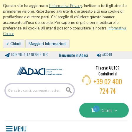
Questo sito ha aggiornato
l'informativa Privacy
. Invitiamo tutti gli utenti a
prenderne visione. Ricordiamo agli utenti che questo sito usa cookie di
profilazione e di terze parti. Chi sceglie di chiudere questo banner
acconsente all'uso dei cookie. Per saperne di più o per modificare le
preferenze sui cookie, gli utenti possono consultare la nostra
Informativa
Cookie
Chiudi
Maggiori Informazioni
ISCRIVITI ALLA NEWSLETTER
Benvenuto in Adaci
ACCEDI
Ti serve AIUTO?
Contattaci al
+39 02 400
724 74
0
Carrello
MENU