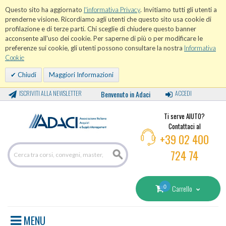
Questo sito ha aggiornato
l'informativa Privacy
. Invitiamo tutti gli utenti a
prenderne visione. Ricordiamo agli utenti che questo sito usa cookie di
profilazione e di terze parti. Chi sceglie di chiudere questo banner
acconsente all'uso dei cookie. Per saperne di più o per modificare le
preferenze sui cookie, gli utenti possono consultare la nostra
Informativa
Cookie
Chiudi
Maggiori Informazioni
ISCRIVITI ALLA NEWSLETTER
Benvenuto in Adaci
ACCEDI
Ti serve AIUTO?
Contattaci al
+39 02 400
724 74
0
Carrello
MENU