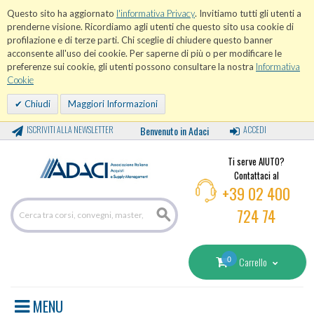
Questo sito ha aggiornato
l'informativa Privacy
. Invitiamo tutti gli utenti a
prenderne visione. Ricordiamo agli utenti che questo sito usa cookie di
profilazione e di terze parti. Chi sceglie di chiudere questo banner
acconsente all'uso dei cookie. Per saperne di più o per modificare le
preferenze sui cookie, gli utenti possono consultare la nostra
Informativa
Cookie
Chiudi
Maggiori Informazioni
ISCRIVITI ALLA NEWSLETTER
Benvenuto in Adaci
ACCEDI
Ti serve AIUTO?
Contattaci al
+39 02 400
724 74
0
Carrello
MENU