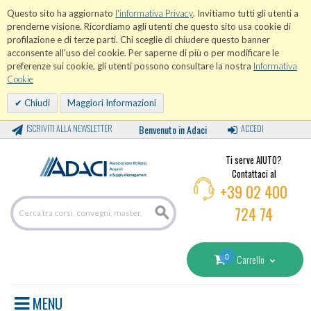
Questo sito ha aggiornato
l'informativa Privacy
. Invitiamo tutti gli utenti a
prenderne visione. Ricordiamo agli utenti che questo sito usa cookie di
profilazione e di terze parti. Chi sceglie di chiudere questo banner
acconsente all'uso dei cookie. Per saperne di più o per modificare le
preferenze sui cookie, gli utenti possono consultare la nostra
Informativa
Cookie
Chiudi
Maggiori Informazioni
ISCRIVITI ALLA NEWSLETTER
Benvenuto in Adaci
ACCEDI
Ti serve AIUTO?
Contattaci al
+39 02 400
724 74
0
Carrello
MENU