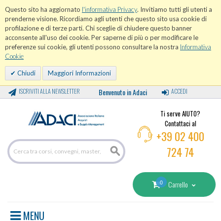
Questo sito ha aggiornato
l'informativa Privacy
. Invitiamo tutti gli utenti a
prenderne visione. Ricordiamo agli utenti che questo sito usa cookie di
profilazione e di terze parti. Chi sceglie di chiudere questo banner
acconsente all'uso dei cookie. Per saperne di più o per modificare le
preferenze sui cookie, gli utenti possono consultare la nostra
Informativa
Cookie
Chiudi
Maggiori Informazioni
ISCRIVITI ALLA NEWSLETTER
Benvenuto in Adaci
ACCEDI
Ti serve AIUTO?
Contattaci al
+39 02 400
724 74
0
Carrello
MENU