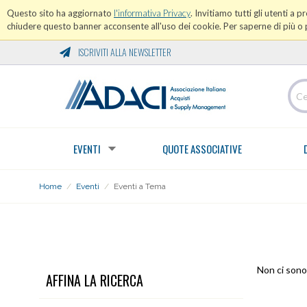
Questo sito ha aggiornato
l'informativa Privacy
. Invitiamo tutti gli utenti a 
chiudere questo banner acconsente all'uso dei cookie. Per saperne di più o p
ISCRIVITI ALLA NEWSLETTER
EVENTI
QUOTE ASSOCIATIVE
Home
/
Eventi
/
Eventi a Tema
EVENTI A TEMA
Non ci sono 
AFFINA LA RICERCA