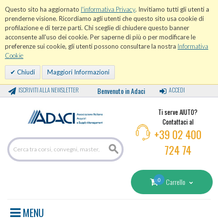
Questo sito ha aggiornato
l'informativa Privacy
. Invitiamo tutti gli utenti a
prenderne visione. Ricordiamo agli utenti che questo sito usa cookie di
profilazione e di terze parti. Chi sceglie di chiudere questo banner
acconsente all'uso dei cookie. Per saperne di più o per modificare le
preferenze sui cookie, gli utenti possono consultare la nostra
Informativa
Cookie
Chiudi
Maggiori Informazioni
ISCRIVITI ALLA NEWSLETTER
Benvenuto in Adaci
ACCEDI
Ti serve AIUTO?
Contattaci al
+39 02 400
724 74
0
Carrello
MENU