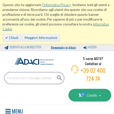
Questo sito ha aggiornato
l'informativa Privacy
. Invitiamo tutti gli utenti a
prenderne visione. Ricordiamo agli utenti che questo sito usa cookie di
profilazione e di terze parti. Chi sceglie di chiudere questo banner
acconsente all'uso dei cookie. Per saperne di più o per modificare le
preferenze sui cookie, gli utenti possono consultare la nostra
Informativa
Cookie
Chiudi
Maggiori Informazioni
ISCRIVITI ALLA NEWSLETTER
Benvenuto in Adaci
ACCEDI
Ti serve AIUTO?
Contattaci al
+39 02 400
724 74
0
Carrello
MENU