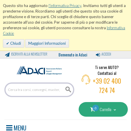
Questo sito ha aggiornato
l'informativa Privacy
. Invitiamo tutti gli utenti a
prenderne visione. Ricordiamo agli utenti che questo sito usa cookie di
profilazione e di terze parti. Chi sceglie di chiudere questo banner
acconsente all'uso dei cookie. Per saperne di più o per modificare le
preferenze sui cookie, gli utenti possono consultare la nostra
Informativa
Cookie
Chiudi
Maggiori Informazioni
ISCRIVITI ALLA NEWSLETTER
Benvenuto in Adaci
ACCEDI
Ti serve AIUTO?
Contattaci al
+39 02 400
724 74
0
Carrello
MENU