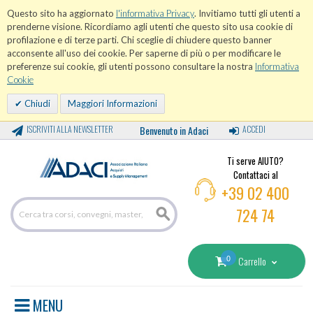
Questo sito ha aggiornato
l'informativa Privacy
. Invitiamo tutti gli utenti a
prenderne visione. Ricordiamo agli utenti che questo sito usa cookie di
profilazione e di terze parti. Chi sceglie di chiudere questo banner
acconsente all'uso dei cookie. Per saperne di più o per modificare le
preferenze sui cookie, gli utenti possono consultare la nostra
Informativa
Cookie
Chiudi
Maggiori Informazioni
ISCRIVITI ALLA NEWSLETTER
Benvenuto in Adaci
ACCEDI
Ti serve AIUTO?
Contattaci al
+39 02 400
724 74
0
Carrello
MENU