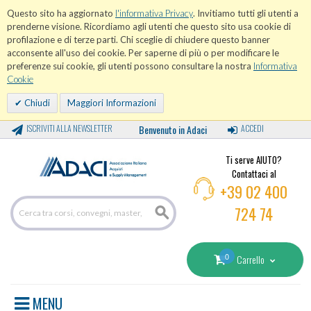
Questo sito ha aggiornato
l'informativa Privacy
. Invitiamo tutti gli utenti a
prenderne visione. Ricordiamo agli utenti che questo sito usa cookie di
profilazione e di terze parti. Chi sceglie di chiudere questo banner
acconsente all'uso dei cookie. Per saperne di più o per modificare le
preferenze sui cookie, gli utenti possono consultare la nostra
Informativa
Cookie
Chiudi
Maggiori Informazioni
ISCRIVITI ALLA NEWSLETTER
Benvenuto in Adaci
ACCEDI
Ti serve AIUTO?
Contattaci al
+39 02 400
724 74
0
Carrello
MENU