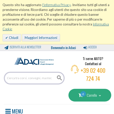
Questo sito ha aggiornato
l'informativa Privacy
. Invitiamo tutti gli utenti a
prenderne visione. Ricordiamo agli utenti che questo sito usa cookie di
profilazione e di terze parti. Chi sceglie di chiudere questo banner
acconsente all'uso dei cookie. Per saperne di più o per modificare le
preferenze sui cookie, gli utenti possono consultare la nostra
Informativa
Cookie
Chiudi
Maggiori Informazioni
ISCRIVITI ALLA NEWSLETTER
Benvenuto in Adaci
ACCEDI
Ti serve AIUTO?
Contattaci al
+39 02 400
724 74
0
Carrello
MENU