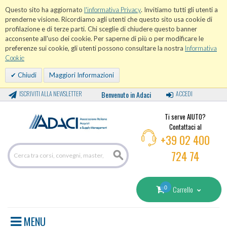
Questo sito ha aggiornato
l'informativa Privacy
. Invitiamo tutti gli utenti a
prenderne visione. Ricordiamo agli utenti che questo sito usa cookie di
profilazione e di terze parti. Chi sceglie di chiudere questo banner
acconsente all'uso dei cookie. Per saperne di più o per modificare le
preferenze sui cookie, gli utenti possono consultare la nostra
Informativa
Cookie
Chiudi
Maggiori Informazioni
ISCRIVITI ALLA NEWSLETTER
Benvenuto in Adaci
ACCEDI
Ti serve AIUTO?
Contattaci al
+39 02 400
724 74
0
Carrello
MENU