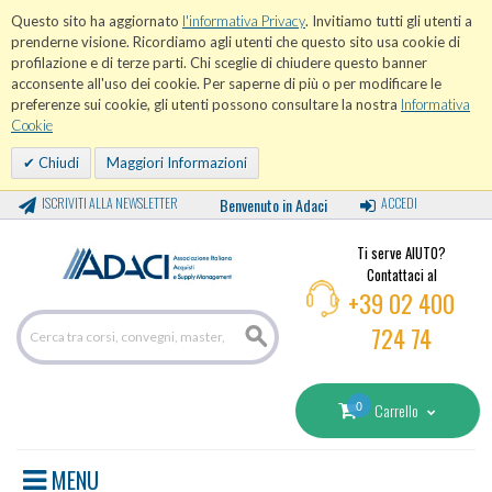
Questo sito ha aggiornato
l'informativa Privacy
. Invitiamo tutti gli utenti a
prenderne visione. Ricordiamo agli utenti che questo sito usa cookie di
profilazione e di terze parti. Chi sceglie di chiudere questo banner
acconsente all'uso dei cookie. Per saperne di più o per modificare le
preferenze sui cookie, gli utenti possono consultare la nostra
Informativa
Cookie
Chiudi
Maggiori Informazioni
ISCRIVITI ALLA NEWSLETTER
Benvenuto in Adaci
ACCEDI
Ti serve AIUTO?
Contattaci al
+39 02 400
724 74
0
Carrello
MENU