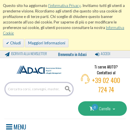
Questo sito ha aggiornato
l'informativa Privacy
. Invitiamo tutti gli utenti a
prenderne visione. Ricordiamo agli utenti che questo sito usa cookie di
profilazione e di terze parti. Chi sceglie di chiudere questo banner
acconsente all'uso dei cookie. Per saperne di più o per modificare le
preferenze sui cookie, gli utenti possono consultare la nostra
Informativa
Cookie
Chiudi
Maggiori Informazioni
ISCRIVITI ALLA NEWSLETTER
Benvenuto in Adaci
ACCEDI
Ti serve AIUTO?
Contattaci al
+39 02 400
724 74
0
Carrello
MENU