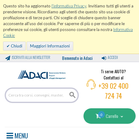
Questo sito ha aggiornato
l'informativa Privacy
. Invitiamo tutti gli utenti a
prenderne visione. Ricordiamo agli utenti che questo sito usa cookie di
profilazione e di terze parti. Chi sceglie di chiudere questo banner
acconsente all'uso dei cookie. Per saperne di più o per modificare le
preferenze sui cookie, gli utenti possono consultare la nostra
Informativa
Cookie
Chiudi
Maggiori Informazioni
ISCRIVITI ALLA NEWSLETTER
Benvenuto in Adaci
ACCEDI
Ti serve AIUTO?
Contattaci al
+39 02 400
724 74
0
Carrello
MENU