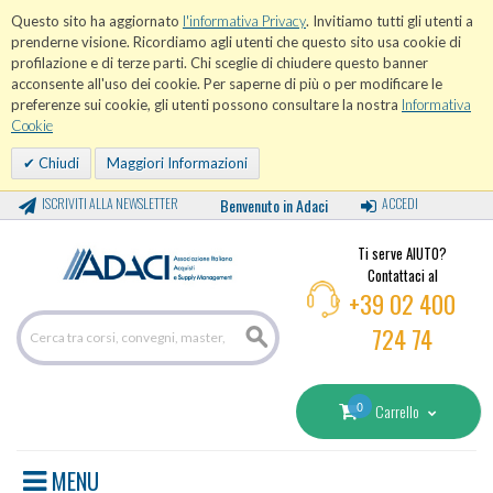
Questo sito ha aggiornato
l'informativa Privacy
. Invitiamo tutti gli utenti a
prenderne visione. Ricordiamo agli utenti che questo sito usa cookie di
profilazione e di terze parti. Chi sceglie di chiudere questo banner
acconsente all'uso dei cookie. Per saperne di più o per modificare le
preferenze sui cookie, gli utenti possono consultare la nostra
Informativa
Cookie
Chiudi
Maggiori Informazioni
ISCRIVITI ALLA NEWSLETTER
Benvenuto in Adaci
ACCEDI
Ti serve AIUTO?
Contattaci al
+39 02 400
724 74
0
Carrello
MENU