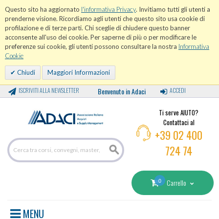
Questo sito ha aggiornato
l'informativa Privacy
. Invitiamo tutti gli utenti a
prenderne visione. Ricordiamo agli utenti che questo sito usa cookie di
profilazione e di terze parti. Chi sceglie di chiudere questo banner
acconsente all'uso dei cookie. Per saperne di più o per modificare le
preferenze sui cookie, gli utenti possono consultare la nostra
Informativa
Cookie
Chiudi
Maggiori Informazioni
ISCRIVITI ALLA NEWSLETTER
Benvenuto in Adaci
ACCEDI
Ti serve AIUTO?
Contattaci al
+39 02 400
724 74
0
Carrello
MENU