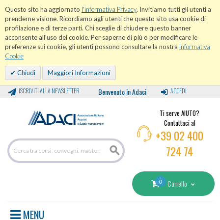
Questo sito ha aggiornato
l'informativa Privacy
. Invitiamo tutti gli utenti a
prenderne visione. Ricordiamo agli utenti che questo sito usa cookie di
profilazione e di terze parti. Chi sceglie di chiudere questo banner
acconsente all'uso dei cookie. Per saperne di più o per modificare le
preferenze sui cookie, gli utenti possono consultare la nostra
Informativa
Cookie
Chiudi
Maggiori Informazioni
ISCRIVITI ALLA NEWSLETTER
Benvenuto in Adaci
ACCEDI
Ti serve AIUTO?
Contattaci al
+39 02 400
724 74
0
Carrello
MENU