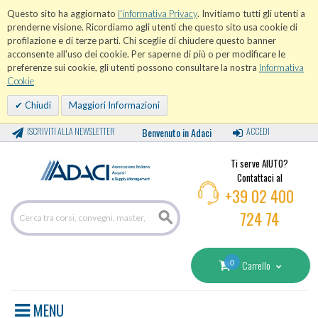
Questo sito ha aggiornato
l'informativa Privacy
. Invitiamo tutti gli utenti a
prenderne visione. Ricordiamo agli utenti che questo sito usa cookie di
profilazione e di terze parti. Chi sceglie di chiudere questo banner
acconsente all'uso dei cookie. Per saperne di più o per modificare le
preferenze sui cookie, gli utenti possono consultare la nostra
Informativa
Cookie
Chiudi
Maggiori Informazioni
ISCRIVITI ALLA NEWSLETTER
Benvenuto in Adaci
ACCEDI
Ti serve AIUTO?
Contattaci al
+39 02 400
724 74
0
Carrello
MENU