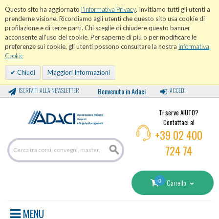
Questo sito ha aggiornato
l'informativa Privacy
. Invitiamo tutti gli utenti a
prenderne visione. Ricordiamo agli utenti che questo sito usa cookie di
profilazione e di terze parti. Chi sceglie di chiudere questo banner
acconsente all'uso dei cookie. Per saperne di più o per modificare le
preferenze sui cookie, gli utenti possono consultare la nostra
Informativa
Cookie
Chiudi
Maggiori Informazioni
ISCRIVITI ALLA NEWSLETTER
Benvenuto in Adaci
ACCEDI
Ti serve AIUTO?
Contattaci al
+39 02 400
724 74
0
Carrello
MENU