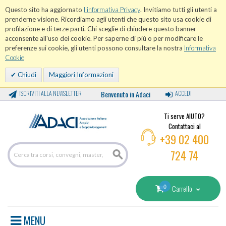
Questo sito ha aggiornato
l'informativa Privacy
. Invitiamo tutti gli utenti a
prenderne visione. Ricordiamo agli utenti che questo sito usa cookie di
profilazione e di terze parti. Chi sceglie di chiudere questo banner
acconsente all'uso dei cookie. Per saperne di più o per modificare le
preferenze sui cookie, gli utenti possono consultare la nostra
Informativa
Cookie
Chiudi
Maggiori Informazioni
ISCRIVITI ALLA NEWSLETTER
Benvenuto in Adaci
ACCEDI
Ti serve AIUTO?
Contattaci al
+39 02 400
724 74
0
Carrello
MENU