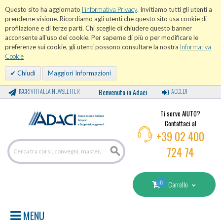
Questo sito ha aggiornato
l'informativa Privacy
. Invitiamo tutti gli utenti a
prenderne visione. Ricordiamo agli utenti che questo sito usa cookie di
profilazione e di terze parti. Chi sceglie di chiudere questo banner
acconsente all'uso dei cookie. Per saperne di più o per modificare le
preferenze sui cookie, gli utenti possono consultare la nostra
Informativa
Cookie
Chiudi
Maggiori Informazioni
ISCRIVITI ALLA NEWSLETTER
Benvenuto in Adaci
ACCEDI
Ti serve AIUTO?
Contattaci al
+39 02 400
724 74
0
Carrello
MENU