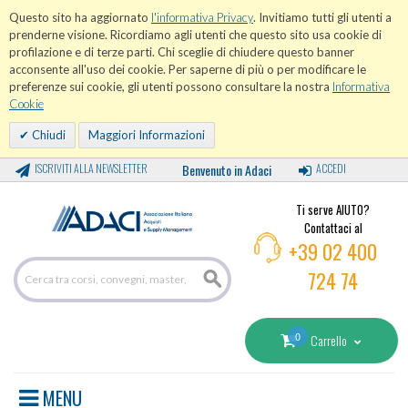
Questo sito ha aggiornato
l'informativa Privacy
. Invitiamo tutti gli utenti a
prenderne visione. Ricordiamo agli utenti che questo sito usa cookie di
profilazione e di terze parti. Chi sceglie di chiudere questo banner
acconsente all'uso dei cookie. Per saperne di più o per modificare le
preferenze sui cookie, gli utenti possono consultare la nostra
Informativa
Cookie
Chiudi
Maggiori Informazioni
ISCRIVITI ALLA NEWSLETTER
Benvenuto in Adaci
ACCEDI
Ti serve AIUTO?
Contattaci al
+39 02 400
724 74
0
Carrello
MENU