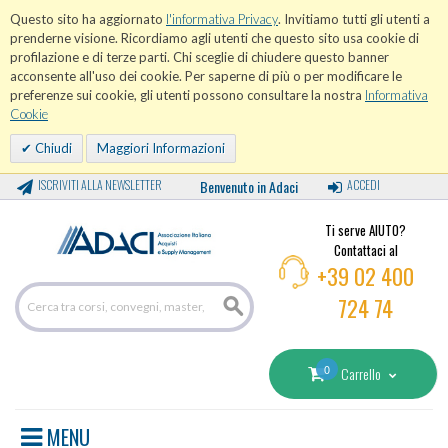
Questo sito ha aggiornato
l'informativa Privacy
. Invitiamo tutti gli utenti a
prenderne visione. Ricordiamo agli utenti che questo sito usa cookie di
profilazione e di terze parti. Chi sceglie di chiudere questo banner
acconsente all'uso dei cookie. Per saperne di più o per modificare le
preferenze sui cookie, gli utenti possono consultare la nostra
Informativa
Cookie
Chiudi
Maggiori Informazioni
ISCRIVITI ALLA NEWSLETTER
Benvenuto in Adaci
ACCEDI
Ti serve AIUTO?
Contattaci al
+39 02 400
724 74
0
Carrello
MENU