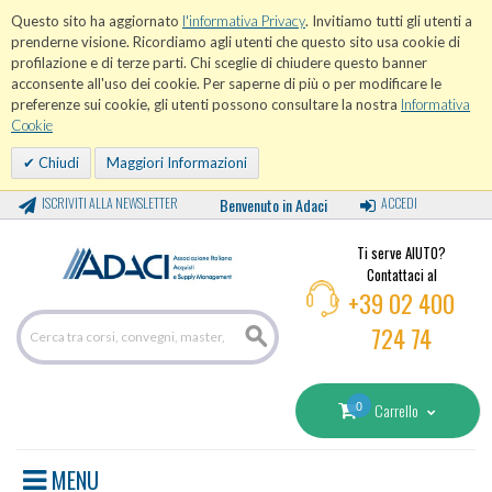
Questo sito ha aggiornato
l'informativa Privacy
. Invitiamo tutti gli utenti a
prenderne visione. Ricordiamo agli utenti che questo sito usa cookie di
profilazione e di terze parti. Chi sceglie di chiudere questo banner
acconsente all'uso dei cookie. Per saperne di più o per modificare le
preferenze sui cookie, gli utenti possono consultare la nostra
Informativa
Cookie
Chiudi
Maggiori Informazioni
ISCRIVITI ALLA NEWSLETTER
Benvenuto in Adaci
ACCEDI
Ti serve AIUTO?
Contattaci al
+39 02 400
724 74
0
Carrello
MENU