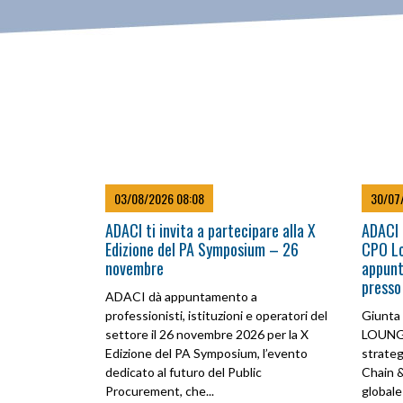
03/08/2026 08:08
30/07
ADACI ti invita a partecipare alla X
ADACI 
Edizione del PA Symposium – 26
CPO L
novembre
appunt
presso
ADACI dà appuntamento a
professionisti, istituzioni e operatori del
Giunta 
settore il 26 novembre 2026 per la X
LOUNGE
Edizione del PA Symposium, l’evento
strateg
dedicato al futuro del Public
Chain 
Procurement, che...
globale