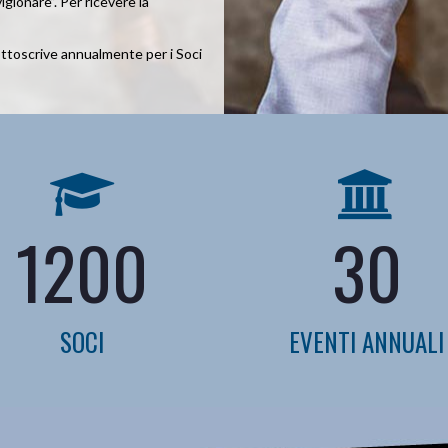
gionare”. Per ricevere la
ttoscrive annualmente per i Soci
1200
30
SOCI
EVENTI ANNUALI