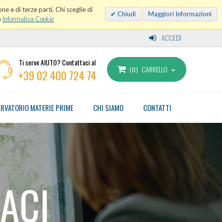
ne e di terze parti. Chi sceglie di
Chiudi
Maggiori Informazioni
a
Informativa Cookie
ACCEDI
Ti serve AIUTO? Contattaci al
CARRELLO
0
+39 02 400 724 74
RVATORIO MATERIE PRIME
CHI SIAMO
CONTATTI
ACI