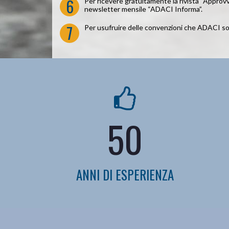
6
Per ricevere gratuitamente la rivista “Approvvi
newsletter mensile “ADACI Informa”.
7
Per usufruire delle convenzioni che ADACI so
50
ANNI DI ESPERIENZA