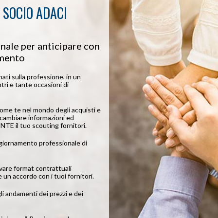
 SOCIO ADACI
nale per anticipare con
amento
ti sulla professione, in un
ri e tante occasioni di
me te nel mondo degli acquisti e
 scambiare informazioni ed
E il tuo scouting fornitori.
ggiornamento professionale di
vare format contrattuali
 un accordo con i tuoi fornitori.
li andamenti dei prezzi e dei