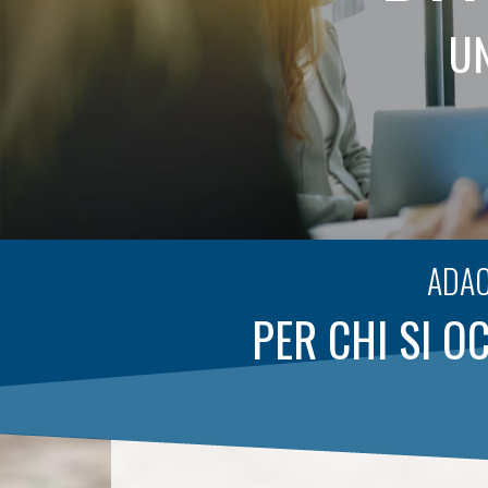
UN
ADAC
PER CHI SI O