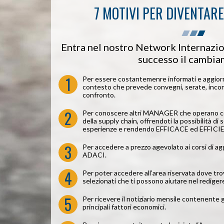
7 MOTIVI PER DIVENTARE
Entra nel nostro Network Internazio
successo il cambi
1
Per essere costantemenre informati e aggiorna
contesto che prevede convegni, serate, incont
confronto.
2
Per conoscere altri MANAGER che operano co
della supply chain, offrendoti la possibilità di
esperienze e rendendo EFFICACE ed EFFICIENT
3
Per accedere a prezzo agevolato ai corsi di a
ADACI.
4
Per poter accedere all’area riservata dove tro
selezionati che ti possono aiutare nel redigere
5
Per ricevere il notiziario mensile contenente g
principali fattori economici.