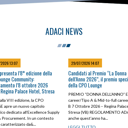
ADACI NEWS
/2026 13:07
29/07/2026 14:07
presenta l’8° edizione della
Candidati al Premio “La Donna
ounge Community:
dell’Anno 2026”, il premio spec
amento l’8 ottobre 2026
della CPO Lounge
 Regina Palace Hotel, Stresa
PREMIO “DONNA DELL’ANNO” Ea
alla VIII edizione, la CPO
career/Tipo A & Mid-to-full caree
 apre un nuovo capitolo
B 7 Ottobre 2026 – Regina Palace
ico dedicato all’Excellence Supply
Stresa (VB) REGOLAMENTO AD
& Procurement. In un contesto
anche quest’anno ha...
 caratterizzato da&...
LEGGI TUTTO