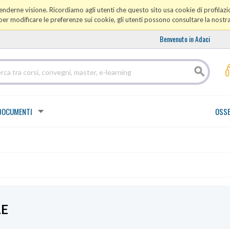
prenderne visione. Ricordiamo agli utenti che questo sito usa cookie di profilazio
er modificare le preferenze sui cookie, gli utenti possono consultare la nostr
Benvenuto in Adaci
DOCUMENTI
OSSE
LE