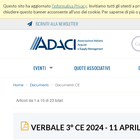
Questo sito ha aggiornato
l'informativa Privacy
. Invitiamo tutti gli utenti a 
chiudere questo banner acconsente all'uso dei cookie. Per saperne di più o p
ISCRIVITI ALLA NEWSLETTER
EVENTI
QUOTE ASSOCIATIVE
Home
/
Documenti
/
Documenti CE
Articoli da 1 a 10 di 23 totali
VERBALE 3° CE 2024 - 11 APRI