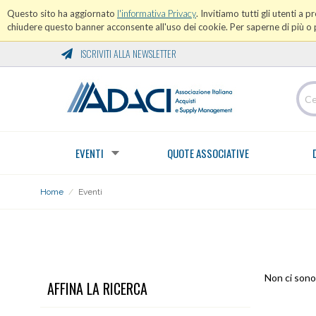
Questo sito ha aggiornato
l'informativa Privacy
. Invitiamo tutti gli utenti a 
chiudere questo banner acconsente all'uso dei cookie. Per saperne di più o p
ISCRIVITI ALLA NEWSLETTER
EVENTI
QUOTE ASSOCIATIVE
Home
/
Eventi
EVENTI
Non ci sono 
AFFINA LA RICERCA