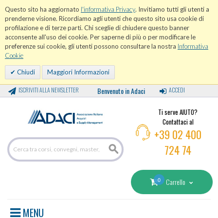
Questo sito ha aggiornato
l'informativa Privacy
. Invitiamo tutti gli utenti a
prenderne visione. Ricordiamo agli utenti che questo sito usa cookie di
profilazione e di terze parti. Chi sceglie di chiudere questo banner
acconsente all'uso dei cookie. Per saperne di più o per modificare le
preferenze sui cookie, gli utenti possono consultare la nostra
Informativa
Cookie
Chiudi
Maggiori Informazioni
ISCRIVITI ALLA NEWSLETTER
Benvenuto in Adaci
ACCEDI
Ti serve AIUTO?
Contattaci al
+39 02 400
724 74
0
Carrello
MENU