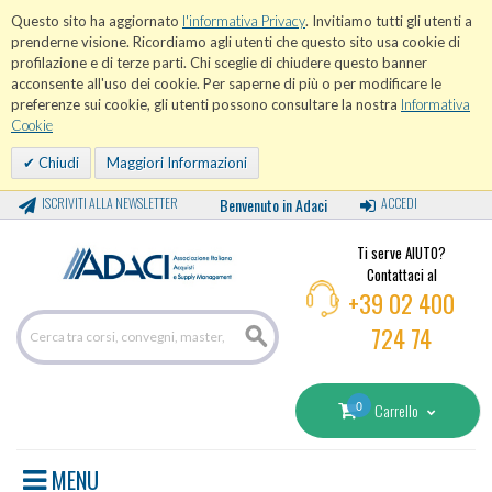
Questo sito ha aggiornato
l'informativa Privacy
. Invitiamo tutti gli utenti a
prenderne visione. Ricordiamo agli utenti che questo sito usa cookie di
profilazione e di terze parti. Chi sceglie di chiudere questo banner
acconsente all'uso dei cookie. Per saperne di più o per modificare le
preferenze sui cookie, gli utenti possono consultare la nostra
Informativa
Cookie
Chiudi
Maggiori Informazioni
ISCRIVITI ALLA NEWSLETTER
Benvenuto in Adaci
ACCEDI
Ti serve AIUTO?
Contattaci al
+39 02 400
724 74
0
Carrello
MENU