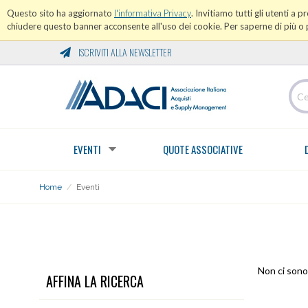
Questo sito ha aggiornato
l'informativa Privacy
. Invitiamo tutti gli utenti a 
chiudere questo banner acconsente all'uso dei cookie. Per saperne di più o p
ISCRIVITI ALLA NEWSLETTER
EVENTI
QUOTE ASSOCIATIVE
Home
/
Eventi
EVENTI
Non ci sono 
AFFINA LA RICERCA