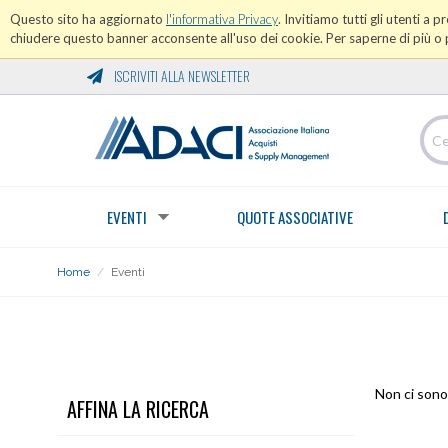
Questo sito ha aggiornato
l'informativa Privacy
. Invitiamo tutti gli utenti a 
chiudere questo banner acconsente all'uso dei cookie. Per saperne di più o p
ISCRIVITI ALLA NEWSLETTER
EVENTI
QUOTE ASSOCIATIVE
Home
/
Eventi
EVENTI
Non ci sono 
AFFINA LA RICERCA