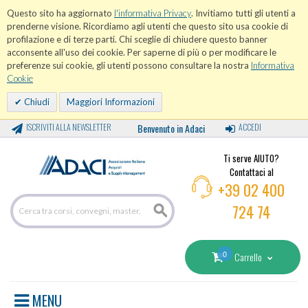
Questo sito ha aggiornato
l'informativa Privacy
. Invitiamo tutti gli utenti a
prenderne visione. Ricordiamo agli utenti che questo sito usa cookie di
profilazione e di terze parti. Chi sceglie di chiudere questo banner
acconsente all'uso dei cookie. Per saperne di più o per modificare le
preferenze sui cookie, gli utenti possono consultare la nostra
Informativa
Cookie
Chiudi
Maggiori Informazioni
ISCRIVITI ALLA NEWSLETTER
Benvenuto in Adaci
ACCEDI
Ti serve AIUTO?
Contattaci al
+39 02 400
724 74
0
Carrello
MENU