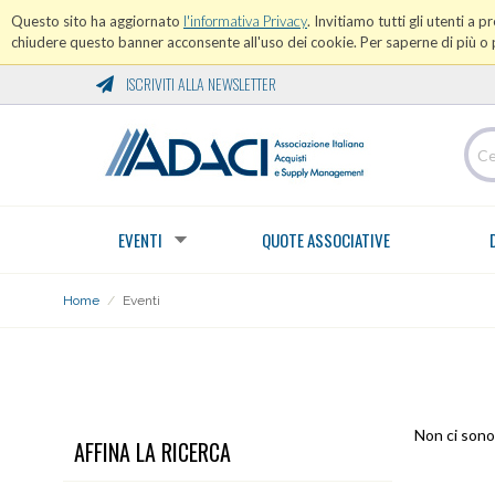
Questo sito ha aggiornato
l'informativa Privacy
. Invitiamo tutti gli utenti a 
chiudere questo banner acconsente all'uso dei cookie. Per saperne di più o p
ISCRIVITI ALLA NEWSLETTER
EVENTI
QUOTE ASSOCIATIVE
Home
/
Eventi
EVENTI
Non ci sono 
AFFINA LA RICERCA