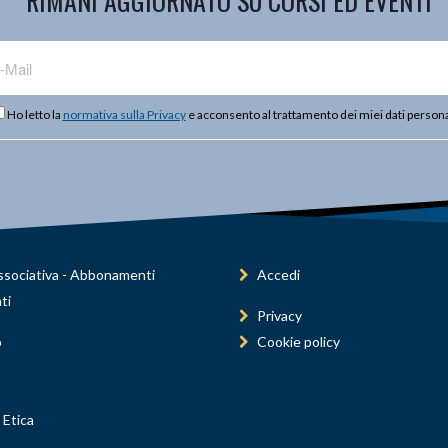
RIMANI AGGIORNATO SU CORSI ED EVENTI
Ho letto la
normativa sulla Privacy
e acconsento al trattamento dei miei dati persona
sociativa - Abbonamenti
Accedi
ti
Privacy
o
Cookie policy
 Etica