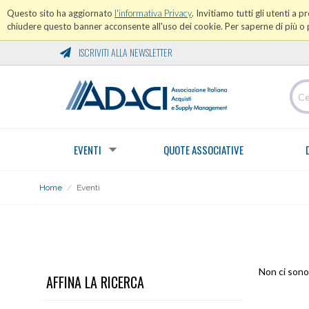
Questo sito ha aggiornato
l'informativa Privacy
. Invitiamo tutti gli utenti a 
chiudere questo banner acconsente all'uso dei cookie. Per saperne di più o p
ISCRIVITI ALLA NEWSLETTER
EVENTI
QUOTE ASSOCIATIVE
Home
/
Eventi
EVENTI
Non ci sono 
AFFINA LA RICERCA