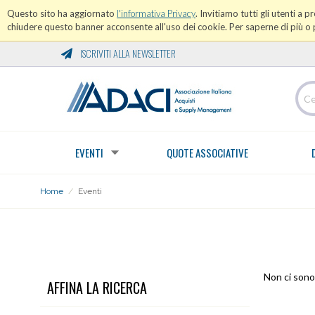
Questo sito ha aggiornato
l'informativa Privacy
. Invitiamo tutti gli utenti a 
chiudere questo banner acconsente all'uso dei cookie. Per saperne di più o p
ISCRIVITI ALLA NEWSLETTER
EVENTI
QUOTE ASSOCIATIVE
Home
/
Eventi
EVENTI
Non ci sono 
AFFINA LA RICERCA